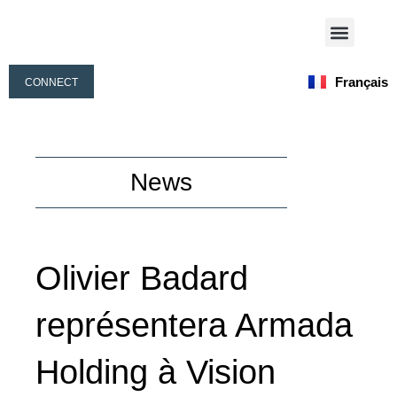
Aller
Menu
au
Nos Activités
Notre Équipe
contenu
Français
CONNECT
English
News
Olivier Badard
représentera Armada
Holding à Vision